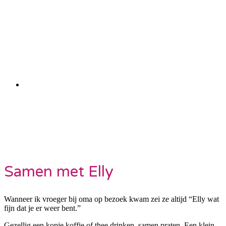
alleen te doen...
U regelt het
samen met Elly...
Samen met Elly
Wanneer ik vroeger bij oma op bezoek kwam zei ze altijd “Elly wat
fijn dat je er weer bent.”
Gezellig een kopje koffie of thee drinken, samen praten. Een klein